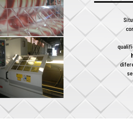
Situ
co
qualif
difer
se